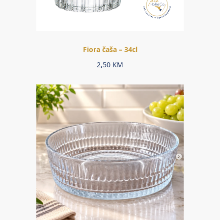
Fiora čaša – 34cl
2,50
KM