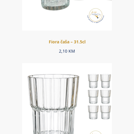
Fiora čaša – 31.5cl
2,10
KM