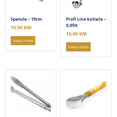
Spatula – 19cm
Profi Line kutlača –
0,05lt
15,50
KM
16,40
KM
Dodaj u korpu
Dodaj u korpu