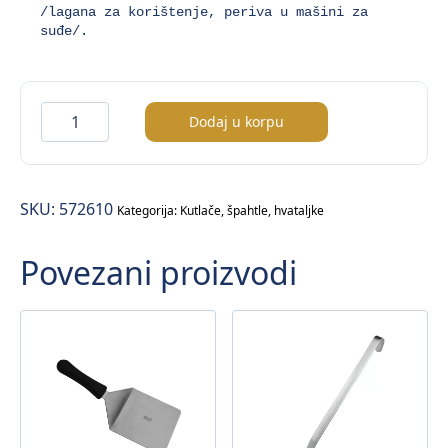
/lagana za korištenje, periva u mašini za 
suđe/.
Economic
Dodaj u korpu
hvataljka
za
sladoled
SKU:
572610
Ø48mm
Kategorija:
Kutlače, špahtle, hvataljke
količina
Povezani proizvodi