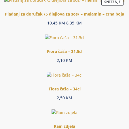
PRO
SNIŽENJE
NA
AKCI
Pladanj za doručak /5 diejlova za sos/ – melamin – crna boja
Original
Current
10,45
KM
8,35
KM
price
price
was:
is:
10,45 KM.
8,35 KM.
Fiora čaša – 31.5cl
2,10
KM
Fiora čaša – 34cl
2,50
KM
Rain zdjela