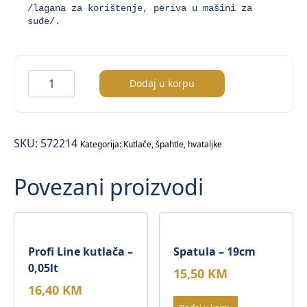
/lagana za korištenje, periva u mašini za 
suđe/.
Economic
Dodaj u korpu
hvataljka
za
sladoled
SKU:
572214
Ø59mm
Kategorija:
Kutlače, špahtle, hvataljke
količina
Povezani proizvodi
Profi Line kutlača –
Spatula – 19cm
0,05lt
15,50
KM
16,40
KM