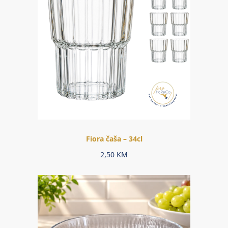
Fiora čaša – 34cl
2,50
KM