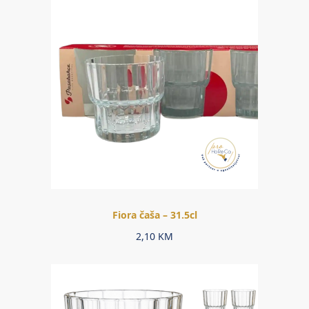
Fiora čaša – 31.5cl
2,10
KM