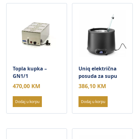
Topla kupka –
Uniq električna
GN1/1
posuda za supu
470,00
KM
386,10
KM
Dodaj u korpu
Dodaj u korpu