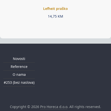
Lefheit praško
14,75
KM
Novosti
Reference
O nama
#253 (bez naslova)
Copyright © 2026
Pro Horeca d.o.o
. All rights reserved.