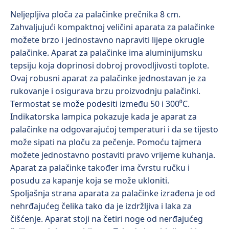
Neljepljiva ploča za palačinke prečnika 8 cm.
Zahvaljujući kompaktnoj veličini aparata za palačinke
možete brzo i jednostavno napraviti lijepe okrugle
palačinke. Aparat za palačinke ima aluminijumsku
tepsiju koja doprinosi dobroj provodljivosti toplote.
Ovaj robusni aparat za palačinke jednostavan je za
rukovanje i osigurava brzu proizvodnju palačinki.
Termostat se može podesiti između 50 i 300⁰C.
Indikatorska lampica pokazuje kada je aparat za
palačinke na odgovarajućoj temperaturi i da se tijesto
može sipati na ploču za pečenje. Pomoću tajmera
možete jednostavno postaviti pravo vrijeme kuhanja.
Aparat za palačinke također ima čvrstu ručku i
posudu za kapanje koja se može ukloniti.
Spoljašnja strana aparata za palačinke izrađena je od
nehrđajućeg čelika tako da je izdržljiva i laka za
čišćenje. Aparat stoji na četiri noge od nerđajućeg