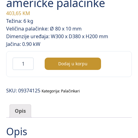
američke palačinke
403,65
KM
Težina: 6 kg
Veličina palačinke: Ø 80 x 10 mm
Dimenzije uređaja: W300 x D380 x H200 mm
Jačina: 0.90 kW
Električni
Dodaj u korpu
palačinkar
za
američke
SKU:
09374125
palačinke
Kategorija:
Palačinkari
količina
Opis
Opis