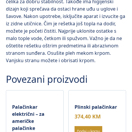
čelika za dobru stabilnost. Takođe ima higijenski
dizajn koji sprečava da ostaci hrane uđu u uglove i
šavove. Nakon upotrebe, isključite aparat i izvucite ga
iz zidne utičnice. Čim je rešetka još topla na dodir,
možete je početi čistiti. Najprije uklonite ostatke s
malo tople vode, četkom ili spužvom. Važno je da ne
oštetite rešetku oštrim predmetima ili abrazivnom
stranom sunđera. Osušite pleh mekom krpom.
Vanjsku stranu možete i obrisati krpom.
Povezani proizvodi
Palačinkar
Plinski palačinkar
električni – za
374,40
KM
američke
palačinke
Dodaj u korpu