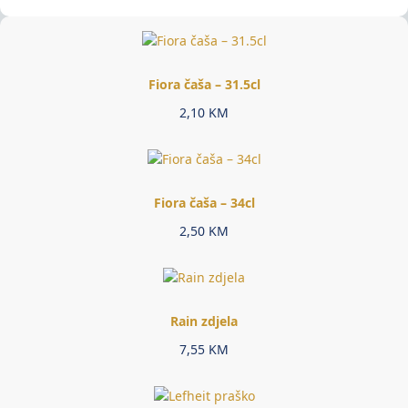
Fiora čaša – 31.5cl
2,10
KM
Fiora čaša – 34cl
2,50
KM
Rain zdjela
7,55
KM