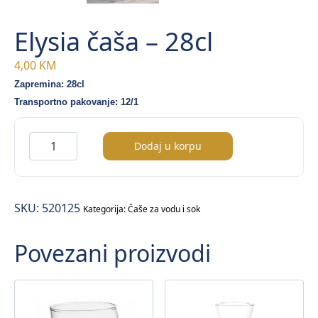
Elysia čaša – 28cl
4,00
KM
Zapremina: 28cl
Transportno pakovanje: 12/1
Elysia
Dodaj u korpu
čaša
–
28cl
SKU:
520125
količina
Kategorija:
Čaše za vodu i sok
Povezani proizvodi