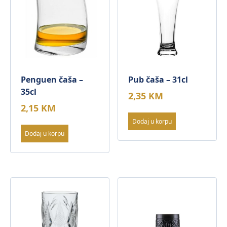
Penguen čaša –
Pub čaša – 31cl
35cl
2,35
KM
2,15
KM
Dodaj u korpu
Dodaj u korpu