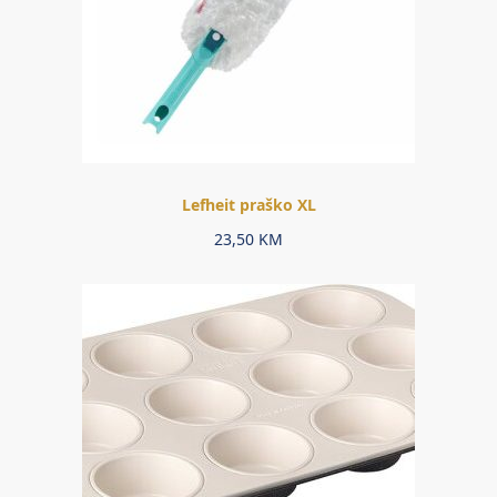
Lefheit praško XL
23,50
KM