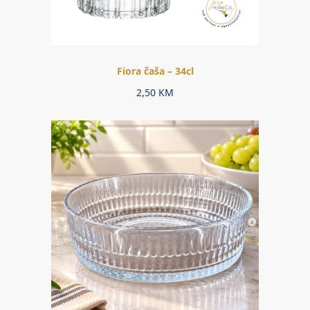
Fiora čaša – 34cl
2,50
KM