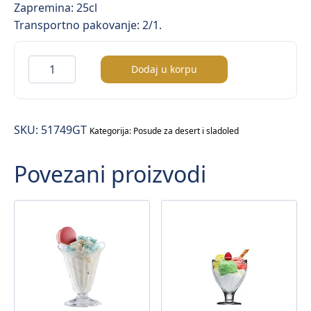
Zapremina: 25cl
Transportno pakovanje: 2/1.
Elysia
Dodaj u korpu
Golden
Touch
posuda
SKU:
51749GT
za
Kategorija:
Posude za desert i sladoled
sladoled
Povezani proizvodi
količina