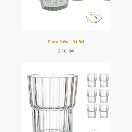
Fiora čaša – 31.5cl
2,10
KM