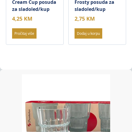
Cream Cup posuda
Frosty posuda za
za sladoled/kup
sladoled/kup
4,25
KM
2,75
KM
Pročitaj više
Dodaj u korpu