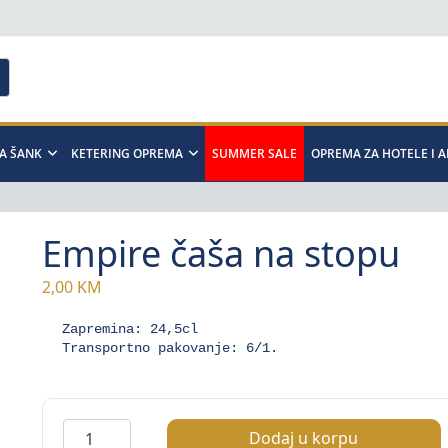
A ŠANK
KETERING OPREMA
SUMMER SALE
OPREMA ZA HOTELE I 
Empire čaša na stopu
2,00
KM
Zapremina: 24,5cl

Transportno pakovanje: 6/1.
Empire
Dodaj u korpu