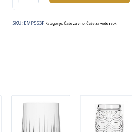
čaša
na
stopu
SKU:
EMP553F
količina
Kategorije:
Čaše za vino
,
Čaše za vodu i sok