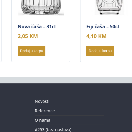
Nova čaša – 31cl
Fiji čaša – 50cl
2,05
KM
4,10
KM
Dodaj u korpu
Dodaj u korpu
Novosti
Reference
O nama
#253 (bez naslova)