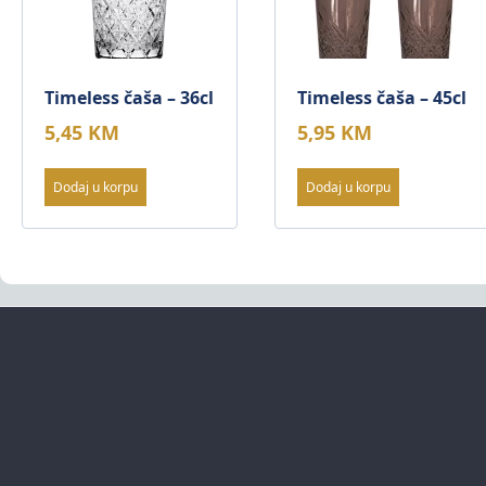
Timeless čaša – 36cl
Timeless čaša – 45cl
5,45
KM
5,95
KM
Dodaj u korpu
Dodaj u korpu