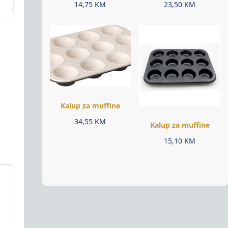
14,75
KM
23,50
KM
Kalup za muffine
34,55
KM
Kalup za muffine
15,10
KM