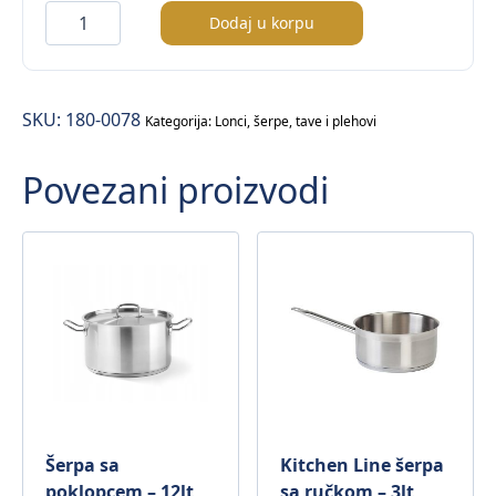
Expert
Dodaj u korpu
alu.
tava
Ø28cm
SKU:
180-0078
količina
Kategorija:
Lonci, šerpe, tave i plehovi
Povezani proizvodi
Šerpa sa
Kitchen Line šerpa
poklopcem – 12lt
sa ručkom – 3lt