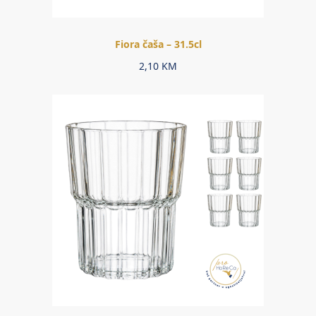
Fiora čaša – 31.5cl
2,10
KM