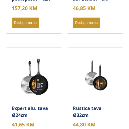
157,20
KM
46,85
KM
Dodaj u korpu
Dodaj u korpu
Expert alu. tava
Rustica tava
Ø24cm
Ø32cm
41,65
KM
44,80
KM