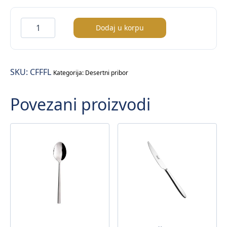
Flow
Dodaj u korpu
nož
desertni
/predjelo/
SKU:
CFFFL
količina
Kategorija:
Desertni pribor
Povezani proizvodi