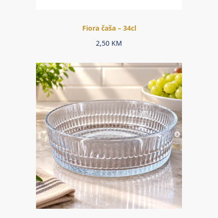
Fiora čaša – 34cl
2,50
KM