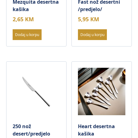
Mezquita desertna
Fast nož desertni
kašika
/predjelo/
2,65
KM
5,95
KM
Dodaj u korpu
Dodaj u korpu
250 nož
Heart desertna
desert/predjelo
kašika