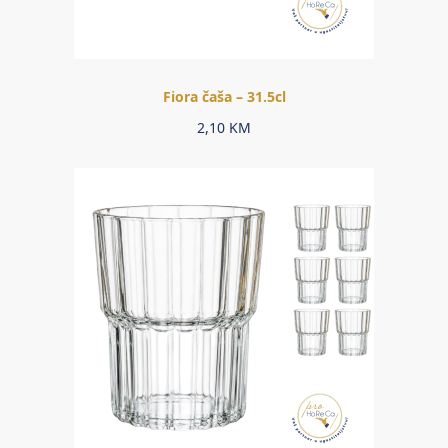
Fiora čaša – 31.5cl
2,10
KM