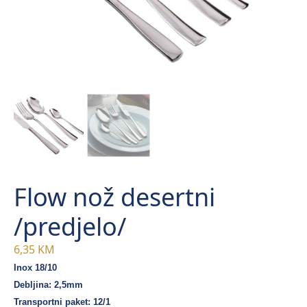
Flow nož desertni
/predjelo/
6,35
KM
Inox 18/10
Debljina: 2,5mm
Transportni paket: 12/1