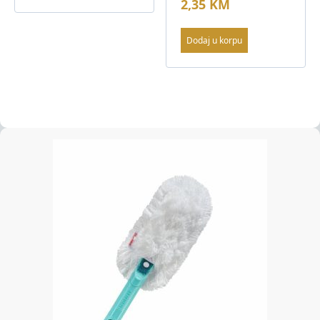
2,35
KM
Dodaj u korpu