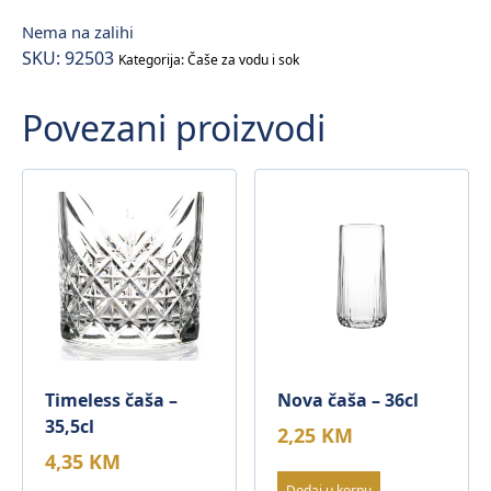
Nema na zalihi
SKU:
92503
Kategorija:
Čaše za vodu i sok
Povezani proizvodi
Timeless čaša –
Nova čaša – 36cl
35,5cl
2,25
KM
4,35
KM
Dodaj u korpu