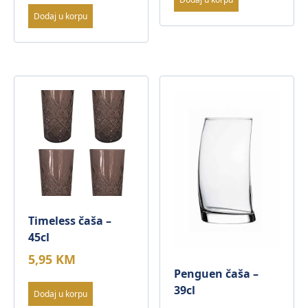
Dodaj u korpu
Timeless čaša –
45cl
5,95
KM
Penguen čaša –
39cl
Dodaj u korpu