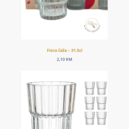
Fiora čaša – 31.5cl
2,10
KM