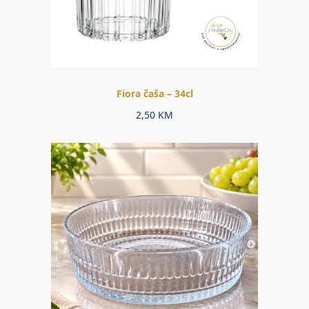
Fiora čaša – 34cl
2,50
KM