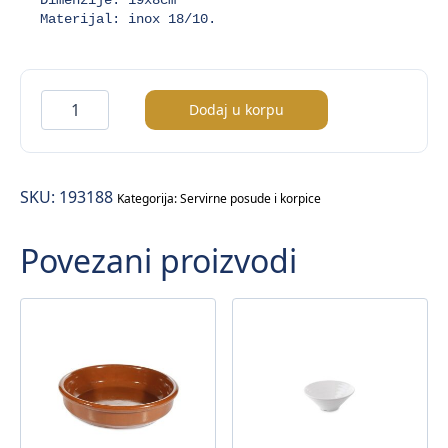
Materijal: inox 18/10.
Friteza
Dodaj u korpu
za
serviranje
količina
SKU:
193188
Kategorija:
Servirne posude i korpice
Povezani proizvodi