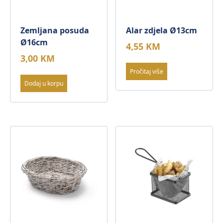
Zemljana posuda
Alar zdjela Ø13cm
Ø16cm
4,55
KM
3,00
KM
Pročitaj više
Dodaj u korpu