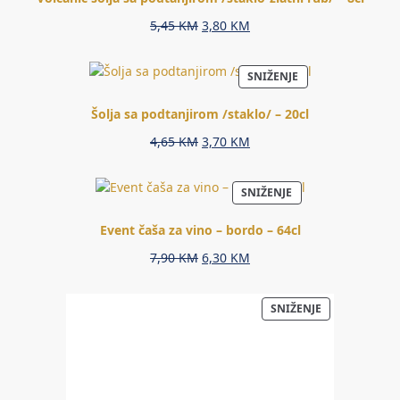
Original
Current
5,45
KM
3,80
KM
price
price
was:
is:
PROIZVOD
SNIŽENJE
5,45 KM.
3,80 KM.
NA
AKCIJI
Šolja sa podtanjirom /staklo/ – 20cl
Original
Current
4,65
KM
3,70
KM
price
price
was:
is:
PROIZVOD
SNIŽENJE
4,65 KM.
3,70 KM.
NA
AKCIJI
Event čaša za vino – bordo – 64cl
Original
Current
7,90
KM
6,30
KM
price
price
was:
is:
PROIZVOD
SNIŽENJE
7,90 KM.
6,30 KM.
NA
AKCIJI