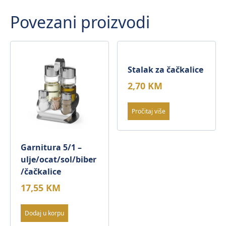
Povezani proizvodi
Stalak za čačkalice
2,70
KM
Pročitaj više
Garnitura 5/1 –
ulje/ocat/sol/biber
/čačkalice
17,55
KM
Dodaj u korpu