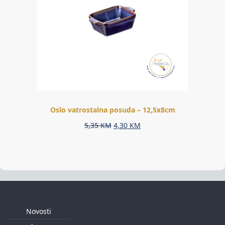
Oslo vatrostalna posuda – 12,5x8cm
Original
Current
5,35
KM
4,30
KM
price
price
was:
is:
5,35 KM.
4,30 KM.
Novosti