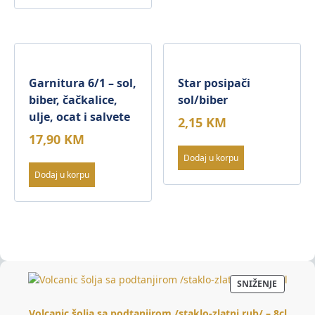
Garnitura 6/1 – sol,
Star posipači
biber, čačkalice,
sol/biber
ulje, ocat i salvete
2,15
KM
17,90
KM
Dodaj u korpu
Dodaj u korpu
PROIZV
SNIŽENJE
NA
AKCIJI
Volcanic šolja sa podtanjirom /staklo-zlatni rub/ – 8cl