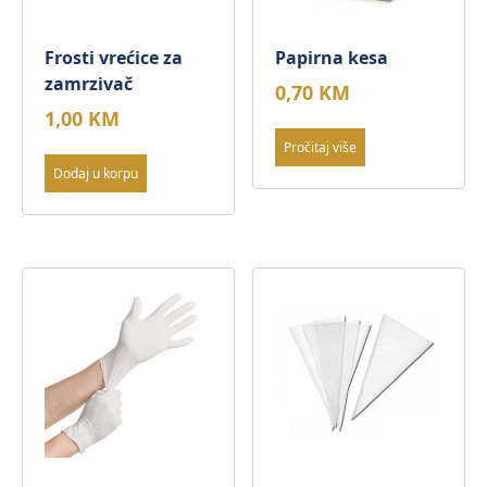
Frosti vrećice za
Papirna kesa
zamrzivač
0,70
KM
1,00
KM
Pročitaj više
Dodaj u korpu