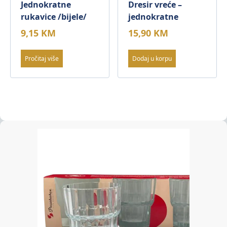
Jednokratne
Dresir vreće –
rukavice /bijele/
jednokratne
9,15
KM
15,90
KM
Pročitaj više
Dodaj u korpu