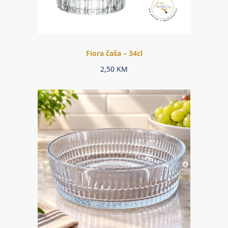
Fiora čaša – 34cl
2,50
KM