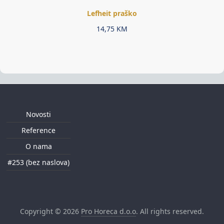
Lefheit praško
14,75
KM
Novosti
Reference
O nama
#253 (bez naslova)
Copyright © 2026
Pro Horeca d.o.o
. All rights reserved.