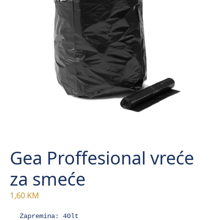
Gea Proffesional vreće
za smeće
1,60
KM
Zapremina: 40lt
