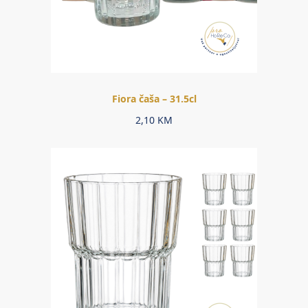
Fiora čaša – 31.5cl
2,10
KM