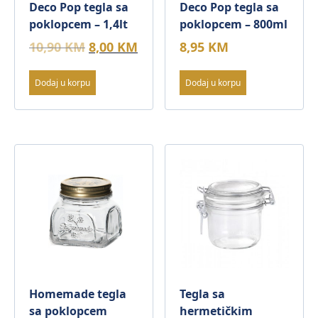
Deco Pop tegla sa
Deco Pop tegla sa
poklopcem – 1,4lt
poklopcem – 800ml
Original
Current
10,90
KM
8,00
KM
8,95
KM
price
price
was:
is:
Dodaj u korpu
Dodaj u korpu
10,90 KM.
8,00 KM.
Homemade tegla
Tegla sa
sa poklopcem
hermetičkim