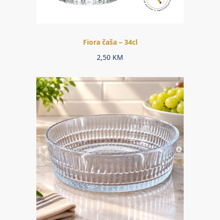
Fiora čaša – 34cl
2,50
KM