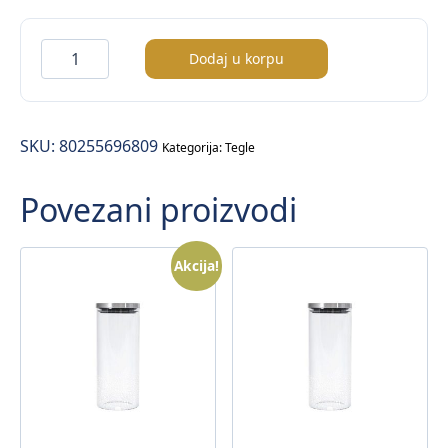
Gicos
Dodaj u korpu
tegla
sa
slamkom
SKU:
80255696809
količina
Kategorija:
Tegle
Povezani proizvodi
Akcija!