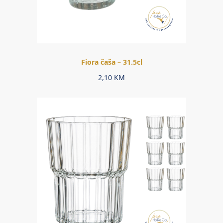
Fiora čaša – 31.5cl
2,10
KM