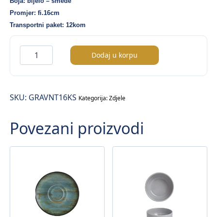
Boja: bijelo – smeđe
Promjer: fi.16cm
Transportni paket: 12kom
Grain
Dodaj u korpu
Vanta
zdjela
fi.16cm
SKU:
GRAVNT16KS
količina
Kategorija:
Zdjele
Povezani proizvodi