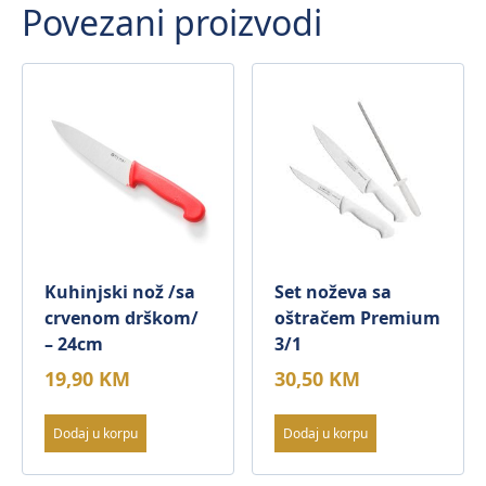
Povezani proizvodi
Kuhinjski nož /sa
Set noževa sa
crvenom drškom/
oštračem Premium
– 24cm
3/1
19,90
KM
30,50
KM
Dodaj u korpu
Dodaj u korpu