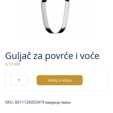
Guljač za povrće i voće
4,10
KM
Guljač
Dodaj u korpu
za
povrće
i
SKU:
8011126003419
voće
Kategorija:
Noževi
količina