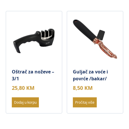
Oštrač za noževe –
Guljač za voće i
3/1
povrće /bakar/
25,80
KM
8,50
KM
Dodaj u korpu
Pročitaj više