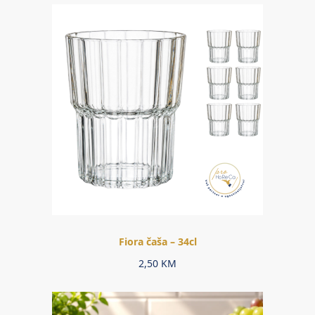
Fiora čaša – 34cl
2,50
KM