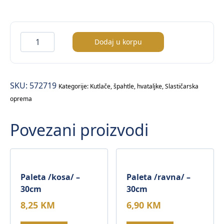
Hvataljka
Dodaj u korpu
za
sladoled
Ø4,4cm
SKU:
572719
količina
Kategorije:
Kutlače, špahtle, hvataljke
,
Slastičarska
oprema
Povezani proizvodi
Paleta /kosa/ –
Paleta /ravna/ –
30cm
30cm
8,25
KM
6,90
KM