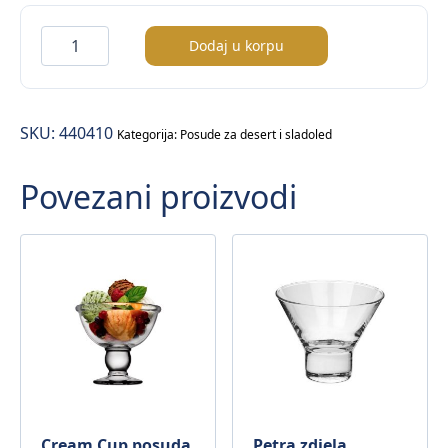
Ice
Dodaj u korpu
Ville
Cream
posuda
SKU:
440410
za
Kategorija:
Posude za desert i sladoled
sladoled
Povezani proizvodi
količina
Cream Cup posuda
Petra zdjela