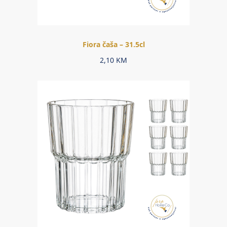
Fiora čaša – 31.5cl
2,10
KM