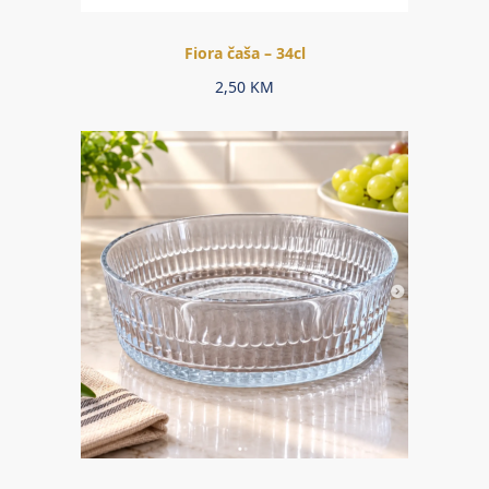
Fiora čaša – 34cl
2,50
KM