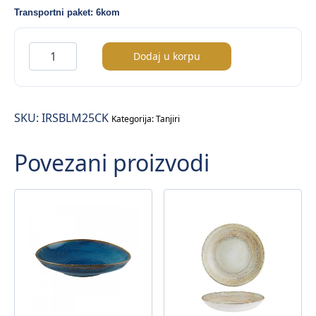
Transportni paket: 6kom
Iris
Dodaj u korpu
Bloom
duboki
tanjir
SKU:
IRSBLM25CK
Ø25cm
Kategorija:
Tanjiri
količina
Povezani proizvodi