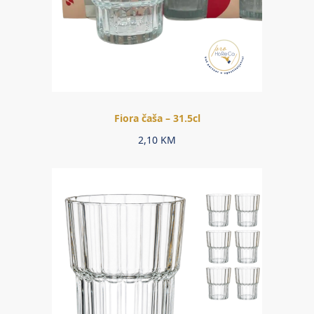
Fiora čaša – 31.5cl
2,10
KM