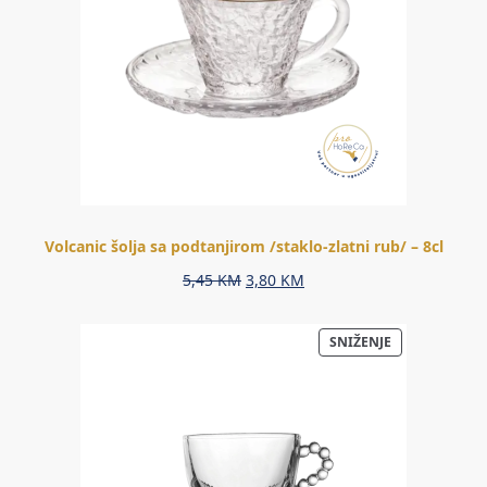
Volcanic šolja sa podtanjirom /staklo-zlatni rub/ – 8cl
Original
Current
5,45
KM
3,80
KM
price
price
was:
is:
PROIZVOD
SNIŽENJE
5,45 KM.
3,80 KM.
NA
AKCIJI