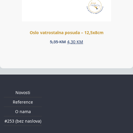
Oslo vatrostalna posuda – 12,5x8cm
Original
Current
5,35
KM
4,30
KM
price
price
was:
is:
5,35 KM.
4,30 KM.
Novosti
Reference
O nama
#253 (bez naslova)