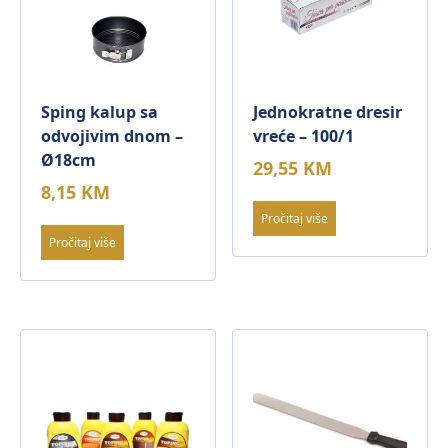
Sping kalup sa
Jednokratne dresir
odvojivim dnom –
vreće – 100/1
Ø18cm
29,55
KM
8,15
KM
Pročitaj više
Pročitaj više