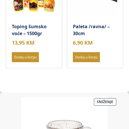
Toping šumsko
Paleta /ravna/ –
voće – 1500gr
30cm
13,95
KM
6,90
KM
Dodaj u korpu
Dodaj u korpu
PROIZV
SNIŽENJE
NA
AKCIJI