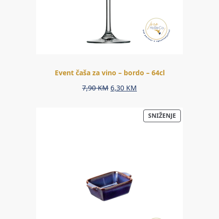
Event čaša za vino – bordo – 64cl
Original
Current
7,90
KM
6,30
KM
price
price
was:
is:
PROIZVOD
SNIŽENJE
7,90 KM.
6,30 KM.
NA
AKCIJI