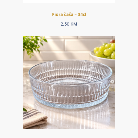
Fiora čaša – 34cl
2,50
KM