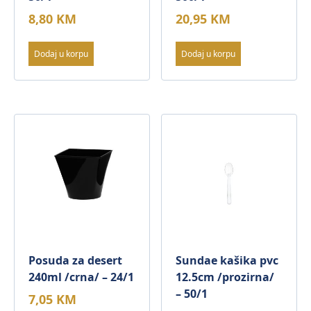
8,80
KM
20,95
KM
Dodaj u korpu
Dodaj u korpu
Posuda za desert
Sundae kašika pvc
240ml /crna/ – 24/1
12.5cm /prozirna/
– 50/1
7,05
KM