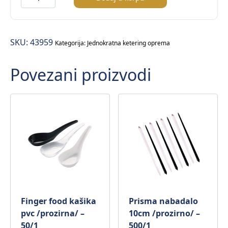
za
maffine
Ø5cm
SKU:
43959
–
Kategorija:
Jednokratna ketering oprema
50/1
Povezani proizvodi
količina
Finger food kašika
Prisma nabadalo
pvc /prozirna/ –
10cm /prozirno/ –
50/1
500/1