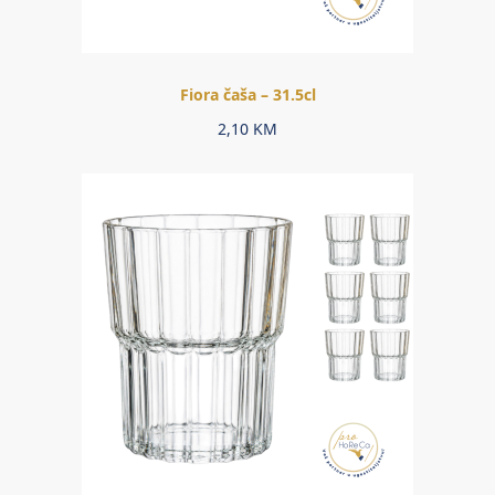
Fiora čaša – 31.5cl
2,10
KM