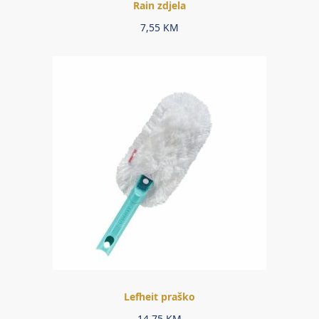
Rain zdjela
7,55
KM
Lefheit praško
14,75
KM