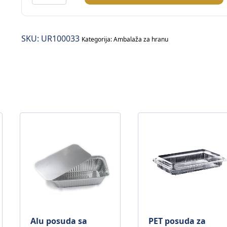
posuda
za
supu
SKU:
UR100033
sa
Kategorija:
Ambalaža za hranu
poklopcem
–
50/1
količina
Alu posuda sa
PET posuda za