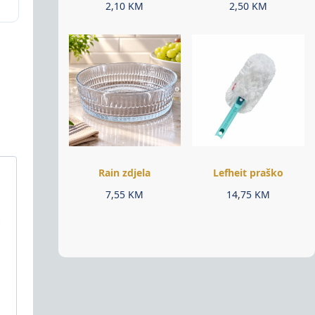
2,10
KM
2,50
KM
Rain zdjela
Lefheit praško
7,55
KM
14,75
KM