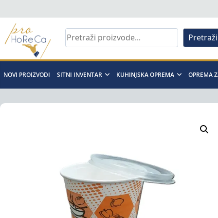
Skip
to
content
Pretraži
Pro
Horeca
NOVI PROIZVODI
SITNI INVENTAR
KUHINJSKA OPREMA
OPREMA Z
d.o.o
Pro
Horeca
d.o.o