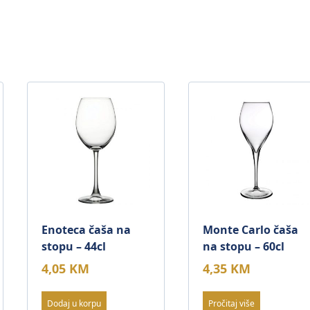
Enoteca čaša na
Monte Carlo čaša
stopu – 44cl
na stopu – 60cl
4,05
KM
4,35
KM
Dodaj u korpu
Pročitaj više