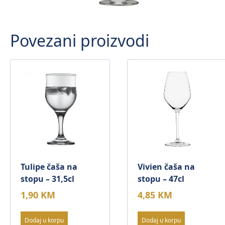
Povezani proizvodi
Tulipe čaša na
Vivien čaša na
stopu – 31,5cl
stopu – 47cl
1,90
KM
4,85
KM
Dodaj u korpu
Dodaj u korpu