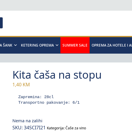
A ŠANK
KETERING OPREMA
SUMMER SALE
OPREMA ZA HOTELE I 
Kita čaša na stopu
1,40
KM
Zapremina: 28cl

Transportno pakovanje: 6/1
Nema na zalihi
SKU:
34SCI7I21
Kategorija:
Čaše za vino