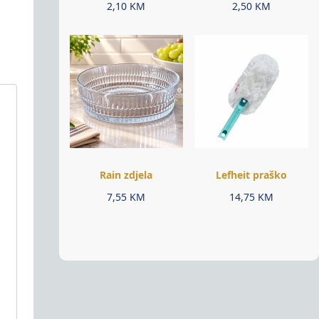
2,10
KM
2,50
KM
Rain zdjela
Lefheit praško
7,55
KM
14,75
KM