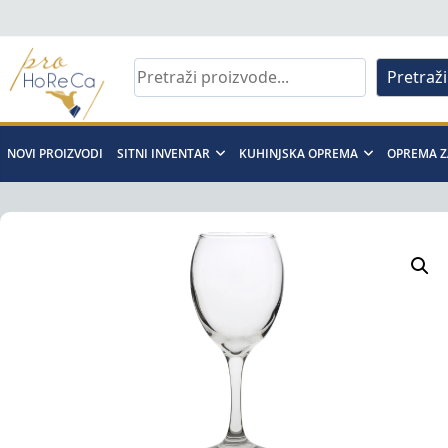
Skip
to
content
Pretraži
Pro
Horeca
NOVI PROIZVODI
SITNI INVENTAR
KUHINJSKA OPREMA
OPREMA Z
d.o.o
Pro
Horeca
d.o.o