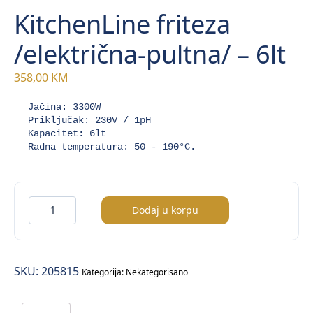
KitchenLine friteza
/električna-pultna/ – 6lt
358,00
KM
Jačina: 3300W 

Priključak: 230V / 1pH 

Kapacitet: 6lt 

Radna temperatura: 50 - 190°C.
KitchenLine
Dodaj u korpu
friteza
/električna-
pultna/
SKU:
205815
–
Kategorija:
Nekategorisano
6lt
količina