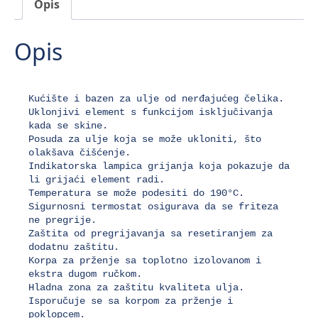
Opis
Opis
Kućište i bazen za ulje od nerđajućeg čelika.

Uklonjivi element s funkcijom isključivanja 
kada se skine.

Posuda za ulje koja se može ukloniti, što 
olakšava čišćenje.

Indikatorska lampica grijanja koja pokazuje da 
li grijaći element radi.

Temperatura se može podesiti do 190°C.

Sigurnosni termostat osigurava da se friteza 
ne pregrije.

Zaštita od pregrijavanja sa resetiranjem za 
dodatnu zaštitu.

Korpa za prženje sa toplotno izolovanom i 
ekstra dugom ručkom.

Hladna zona za zaštitu kvaliteta ulja.

Isporučuje se sa korpom za prženje i 
poklopcem.