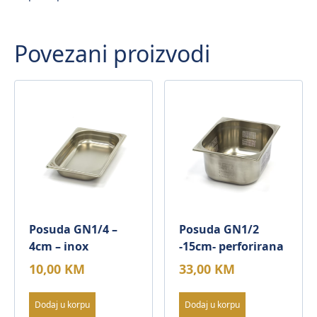
Povezani proizvodi
Posuda GN1/4 –
Posuda GN1/2
4cm – inox
-15cm- perforirana
10,00
KM
33,00
KM
Dodaj u korpu
Dodaj u korpu