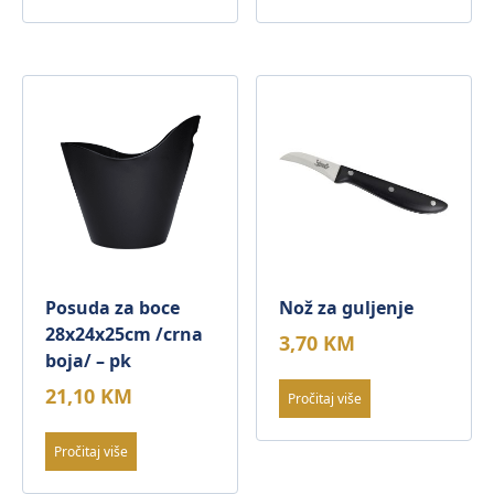
Posuda za boce
Nož za guljenje
28x24x25cm /crna
3,70
KM
boja/ – pk
21,10
KM
Pročitaj više
Pročitaj više