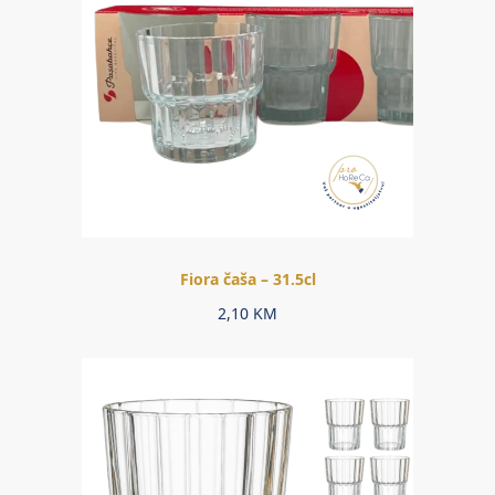
Fiora čaša – 31.5cl
2,10
KM