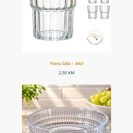
Fiora čaša – 34cl
2,50
KM