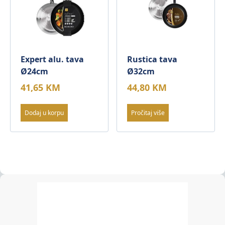
Expert alu. tava
Rustica tava
Ø24cm
Ø32cm
41,65
KM
44,80
KM
Dodaj u korpu
Pročitaj više