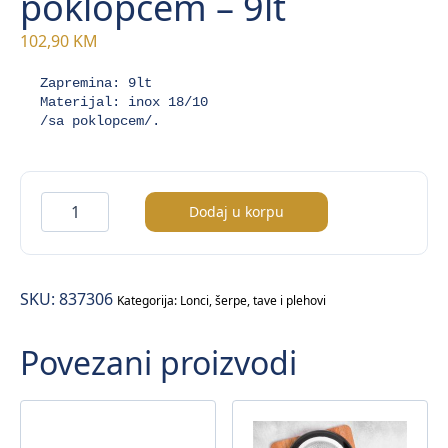
poklopcem – 9lt
102,90
KM
Zapremina: 9lt

Materijal: inox 18/10

/sa poklopcem/.
KitchenLine
Dodaj u korpu
šerpa
sa
poklopcem
SKU:
837306
–
Kategorija:
Lonci, šerpe, tave i plehovi
9lt
Povezani proizvodi
količina