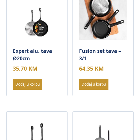
Expert alu. tava
Fusion set tava –
Ø20cm
3/1
35,70
KM
64,35
KM
Dodaj u korpu
Dodaj u korpu