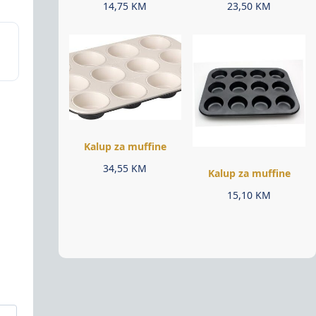
14,75
KM
23,50
KM
Kalup za muffine
34,55
KM
Kalup za muffine
15,10
KM