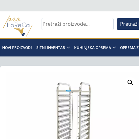
Skip
to
content
Pretraži
Pro
Horeca
NOVI PROIZVODI
SITNI INVENTAR
KUHINJSKA OPREMA
OPREMA Z
d.o.o
Pro
Horeca
d.o.o