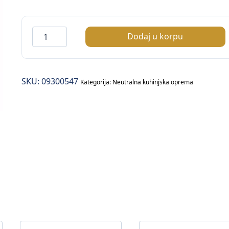
Kolica
Dodaj u korpu
za
plehove/tacne
(GN1/1)
SKU:
09300547
količina
Kategorija:
Neutralna kuhinjska oprema