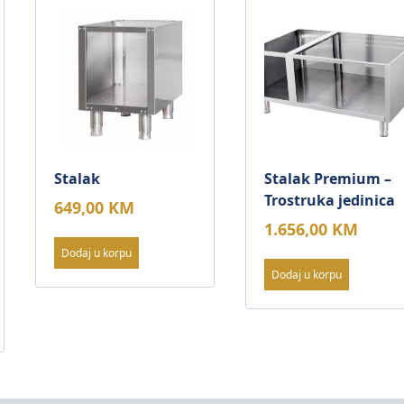
Stalak
Stalak Premium –
Trostruka jedinica
649,00
KM
1.656,00
KM
Dodaj u korpu
Dodaj u korpu