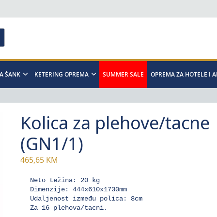
A ŠANK
KETERING OPREMA
SUMMER SALE
OPREMA ZA HOTELE I 
Kolica za plehove/tacne
(GN1/1)
465,65
KM
Neto težina: 20 kg

Dimenzije: 444x610x1730mm

Udaljenost između polica: 8cm

Za 16 plehova/tacni.