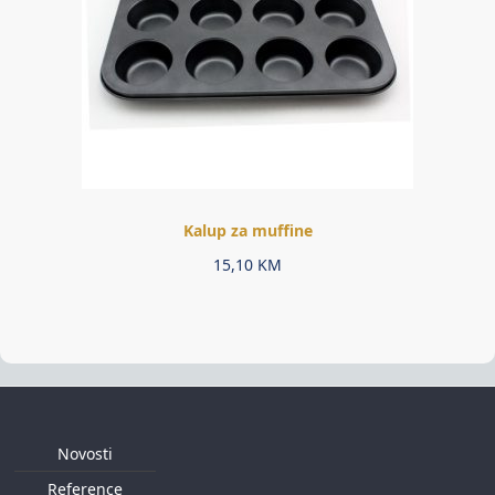
Kalup za muffine
15,10
KM
Novosti
Reference