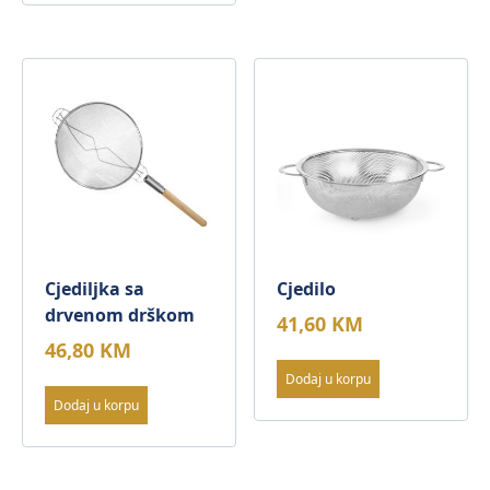
Cjediljka sa
Cjedilo
drvenom drškom
41,60
KM
46,80
KM
Dodaj u korpu
Dodaj u korpu