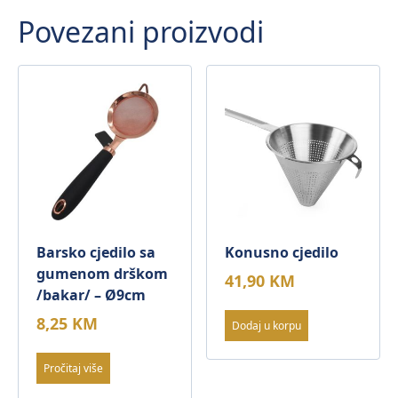
Povezani proizvodi
Barsko cjedilo sa
Konusno cjedilo
gumenom drškom
41,90
KM
/bakar/ – Ø9cm
8,25
KM
Dodaj u korpu
Pročitaj više