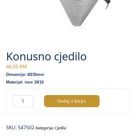
Konusno cjedilo
46,05
KM
Dimenzije: Ø235mm
Materijal: inox 18/10
Konusno
Dodaj u korpu
cjedilo
količina
SKU:
547502
Kategorija:
Cjedila