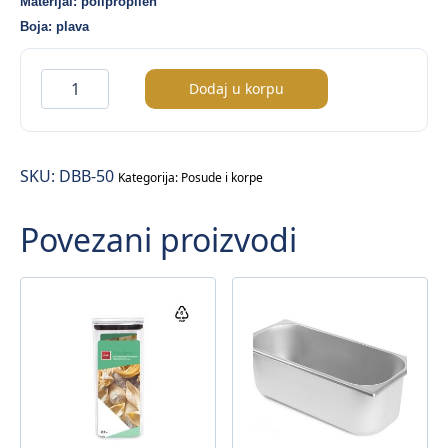
Materijal: polipropilen
Boja: plava
Korpa
Dodaj u korpu
za
čaše
–
SKU:
DBB-50
50x50cm
Kategorija:
Posude i korpe
količina
Povezani proizvodi