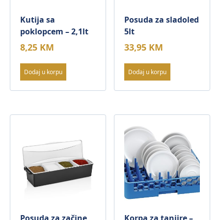
Kutija sa
Posuda za sladoled
poklopcem – 2,1lt
5lt
8,25
KM
33,95
KM
Dodaj u korpu
Dodaj u korpu
Posuda za začine
Korpa za tanjire –