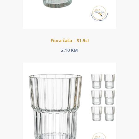
Fiora čaša – 31.5cl
2,10
KM