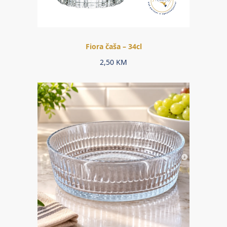
Fiora čaša – 34cl
2,50
KM