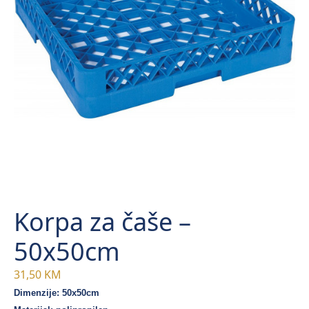
Korpa za čaše –
50x50cm
31,50
KM
Dimenzije: 50x50cm