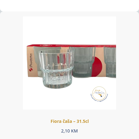
Fiora čaša – 31.5cl
2,10
KM