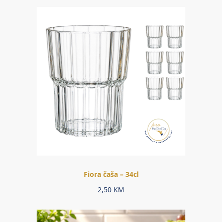
Fiora čaša – 34cl
2,50
KM