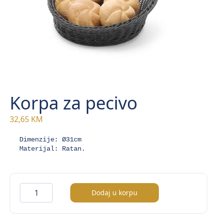
Korpa za pecivo
32,65
KM
Dimenzije: Ø31cm

Materijal: Ratan.
Korpa
Dodaj u korpu
za
pecivo