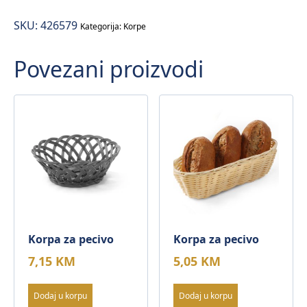
količina
SKU:
426579
Kategorija:
Korpe
Povezani proizvodi
Korpa za pecivo
Korpa za pecivo
7,15
KM
5,05
KM
Dodaj u korpu
Dodaj u korpu