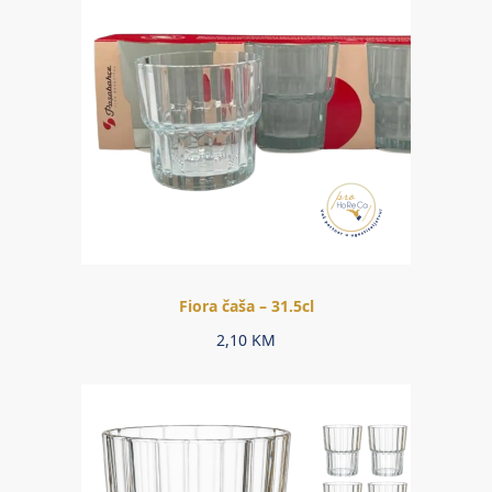
Fiora čaša – 31.5cl
2,10
KM