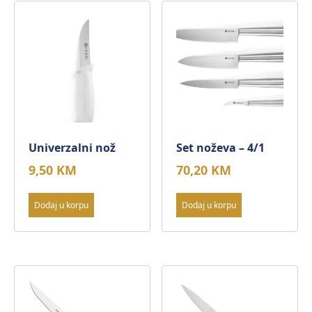
količina
Univerzalni nož
Set noževa – 4/1
9,50
KM
70,20
KM
Dodaj u korpu
Dodaj u korpu