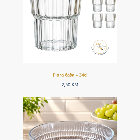
Fiora čaša – 34cl
2,50
KM