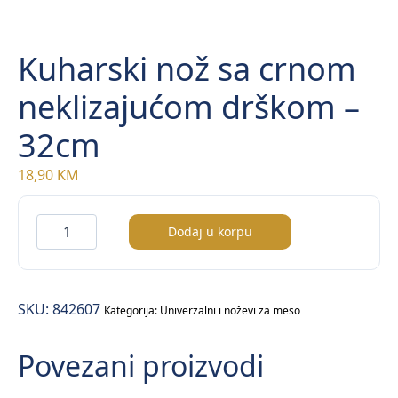
Kuharski nož sa crnom
neklizajućom drškom –
32cm
18,90
KM
Kuharski
Dodaj u korpu
nož
sa
crnom
SKU:
842607
neklizajućom
Kategorija:
Univerzalni i noževi za meso
drškom
Povezani proizvodi
–
32cm