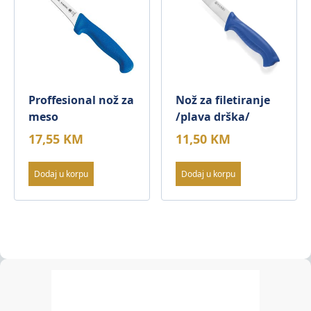
Proffesional nož za
Nož za filetiranje
meso
/plava drška/
17,55
KM
11,50
KM
Dodaj u korpu
Dodaj u korpu