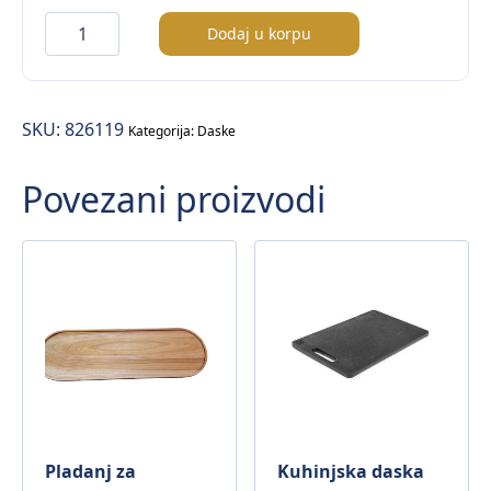
Kuhinjska
Dodaj u korpu
daska
–
GN1/2
SKU:
826119
količina
Kategorija:
Daske
Povezani proizvodi
Pladanj za
Kuhinjska daska