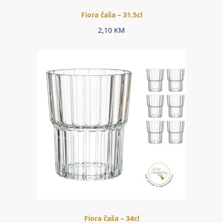
Fiora čaša – 31.5cl
2,10
KM
Fiora čaša – 34cl