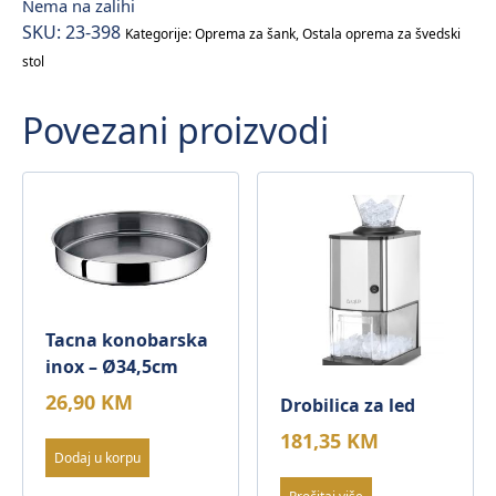
Nema na zalihi
SKU:
23-398
Kategorije:
Oprema za šank
,
Ostala oprema za švedski
stol
Povezani proizvodi
Tacna konobarska
inox – Ø34,5cm
26,90
KM
Drobilica za led
181,35
KM
Dodaj u korpu