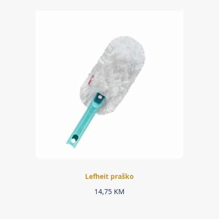
Lefheit praško
14,75
KM