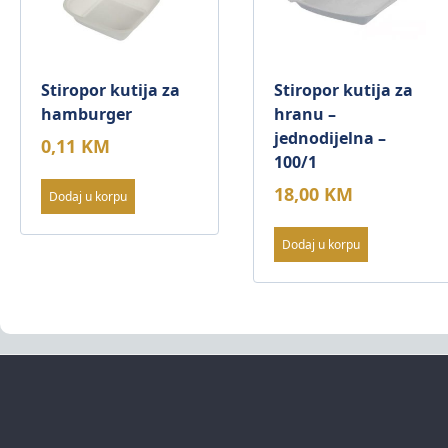
Stiropor kutija za
Stiropor kutija za
hamburger
hranu –
jednodijelna –
0,11
KM
100/1
18,00
KM
Dodaj u korpu
Dodaj u korpu