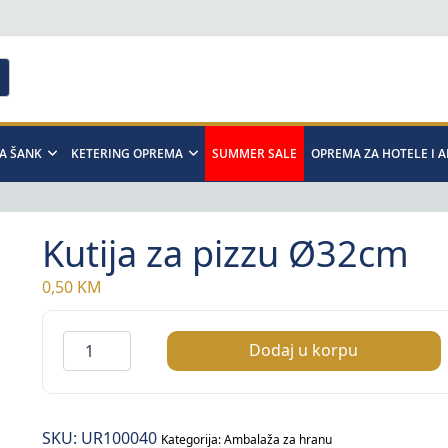
A ŠANK
KETERING OPREMA
SUMMER SALE
OPREMA ZA HOTELE I 
Kutija za pizzu Ø32cm
0,50
KM
Kutija
Dodaj u korpu
za
pizzu
Ø32cm
SKU:
UR100040
količina
Kategorija:
Ambalaža za hranu