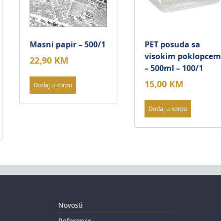
Masni papir – 500/1
PET posuda sa
visokim poklopce
22,90
KM
– 500ml – 100/1
15,00
KM
Dodaj u korpu
Dodaj u korpu
Novosti
Reference