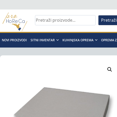
Skip
to
content
Pretraži
Pro
Horeca
NOVI PROIZVODI
SITNI INVENTAR
KUHINJSKA OPREMA
OPREMA Z
d.o.o
Pro
Horeca
d.o.o