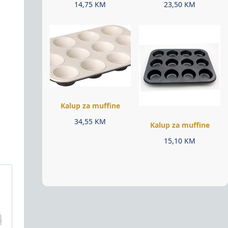
14,75
KM
23,50
KM
Kalup za muffine
34,55
KM
Kalup za muffine
15,10
KM