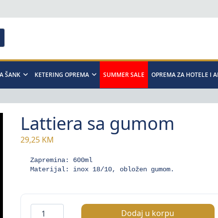
A ŠANK
KETERING OPREMA
SUMMER SALE
OPREMA ZA HOTELE I 
Lattiera sa gumom
29,25
KM
Zapremina: 600ml

Materijal: inox 18/10, obložen gumom.
Lattiera
Dodaj u korpu