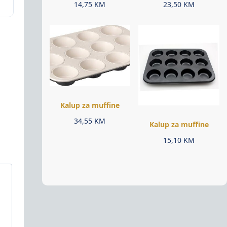
14,75
KM
23,50
KM
Kalup za muffine
34,55
KM
Kalup za muffine
15,10
KM