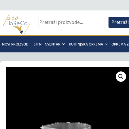
Skip
to
content
Pretraži
Pro
Horeca
NOVI PROIZVODI
SITNI INVENTAR
KUHINJSKA OPREMA
OPREMA Z
d.o.o
Pro
Horeca
d.o.o