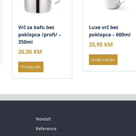
Vrč za kafu bez
Luxe vrč bez
poklopca /profi/ –
poklopca – 600ml
350ml
25,95
KM
26,00
KM
Dodaj u korpu
Pročitaj više
Novosti
Reference