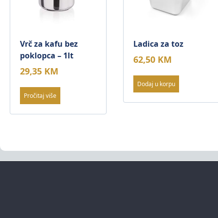
Vrč za kafu bez
Ladica za toz
poklopca – 1lt
62,50
KM
29,35
KM
Dodaj u korpu
Pročitaj više