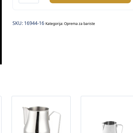
sa
gumom
količina
SKU:
16944-16
Kategorija:
Oprema za bariste