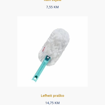
7,55
KM
Lefheit praško
14,75
KM