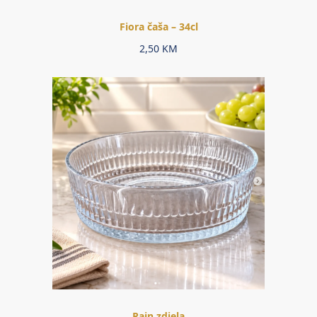
Fiora čaša – 34cl
2,50
KM
Rain zdjela