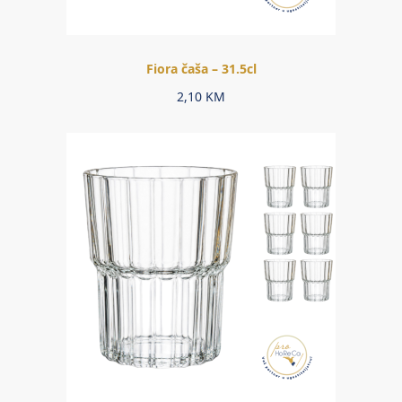
Fiora čaša – 31.5cl
2,10
KM