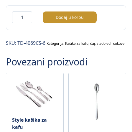
Lisabon
Dodaj u korpu
kašika
za
kafu
SKU:
TD-4069CS-6
količina
Kategorija:
Kašike za kafu, čaj, sladoled i sokove
Povezani proizvodi
Style kašika za
kafu