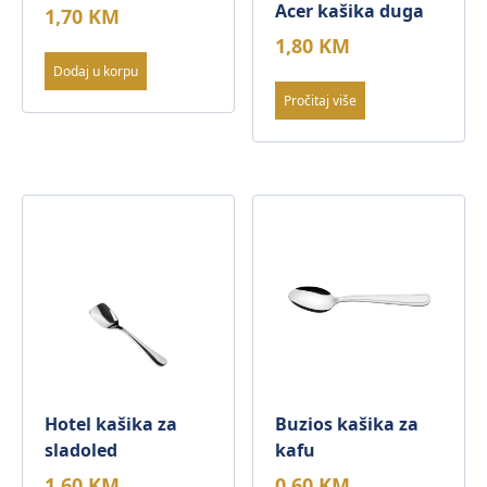
Acer kašika duga
1,70
KM
1,80
KM
Dodaj u korpu
Pročitaj više
Hotel kašika za
Buzios kašika za
sladoled
kafu
1,60
KM
0,60
KM