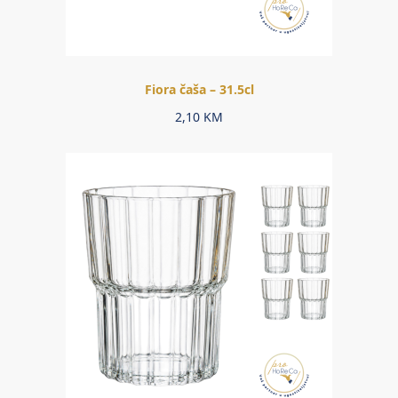
Fiora čaša – 31.5cl
2,10
KM