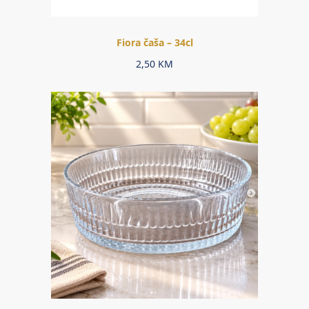
Fiora čaša – 34cl
2,50
KM