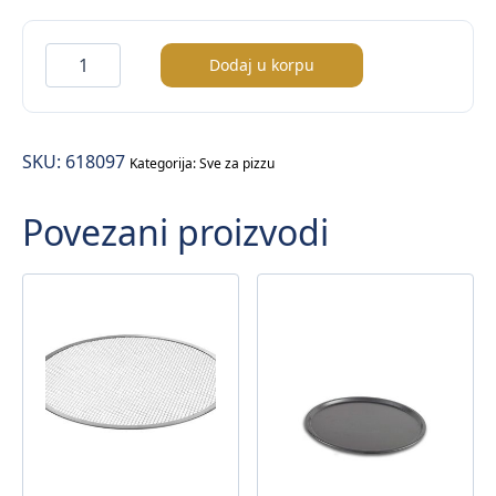
Lopata
Dodaj u korpu
za
pizzu
količina
SKU:
618097
Kategorija:
Sve za pizzu
Povezani proizvodi