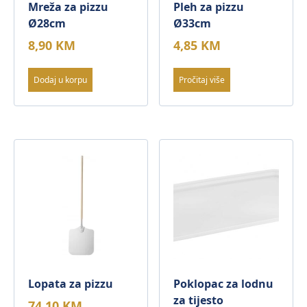
Mreža za pizzu
Pleh za pizzu
Ø28cm
Ø33cm
8,90
KM
4,85
KM
Dodaj u korpu
Pročitaj više
Lopata za pizzu
Poklopac za lodnu
za tijesto
74,10
KM