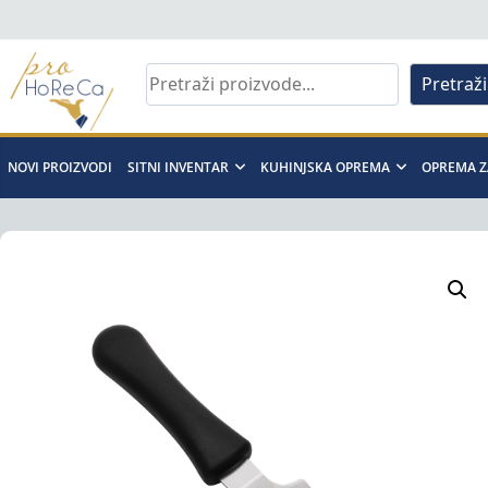
Skip
to
content
Pretraži
Pro
Horeca
NOVI PROIZVODI
SITNI INVENTAR
KUHINJSKA OPREMA
OPREMA Z
d.o.o
Pro
Horeca
d.o.o