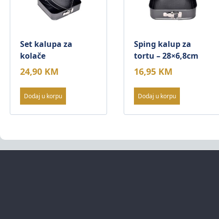
Set kalupa za
Sping kalup za
kolače
tortu – 28×6,8cm
24,90
KM
16,95
KM
Dodaj u korpu
Dodaj u korpu