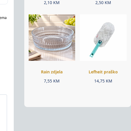
2,10
KM
2,50
KM
rema
Rain zdjela
Lefheit praško
7,55
KM
14,75
KM