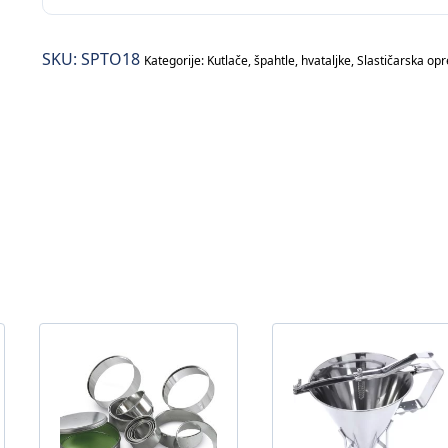
kolače
količina
SKU:
SPTO18
Kategorije:
Kutlače, špahtle, hvataljke
,
Slastičarska op