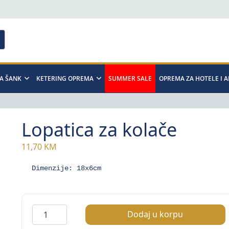
A ŠANK
KETERING OPREMA
SUMMER SALE
OPREMA ZA HOTELE I 
Lopatica za kolače
11,70
KM
Dimenzije: 18x6cm
Lopatica
Dodaj u korpu
za