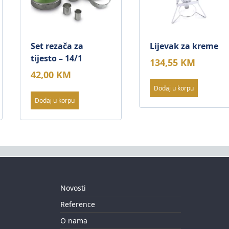
Set rezača za
Lijevak za kreme
tijesto – 14/1
134,55
KM
42,00
KM
Dodaj u korpu
Dodaj u korpu
Novosti
Reference
O nama