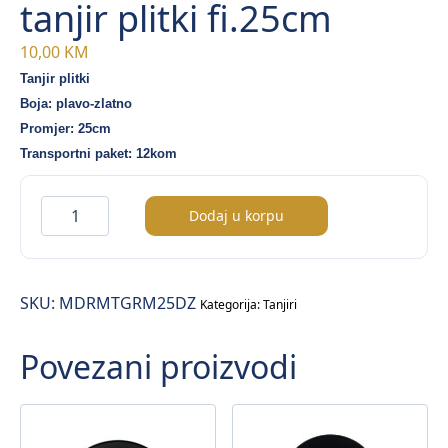
tanjir plitki fi.25cm
10,00
KM
Tanjir plitki
Boja: plavo-zlatno
Promjer: 25cm
Transportni paket: 12kom
Madera
Dodaj u korpu
Mint
Gourmet
tanjir
SKU:
MDRMTGRM25DZ
plitki
Kategorija:
Tanjiri
fi.25cm
Povezani proizvodi
količina