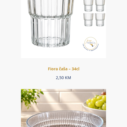
Fiora čaša – 34cl
2,50
KM