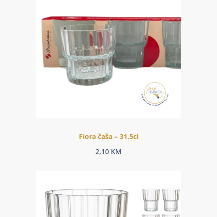
Fiora čaša – 31.5cl
2,10
KM