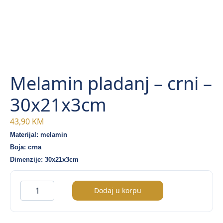
Melamin pladanj – crni –
30x21x3cm
43,90
KM
Materijal: melamin
Boja: crna
Dimenzije: 30x21x3cm
Melamin
Dodaj u korpu
pladanj
–