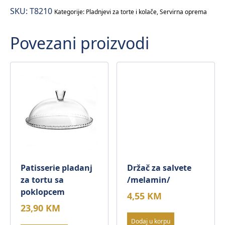
crni
SKU:
T8210
–
Kategorije:
Pladnjevi za torte i kolače
,
Servirna oprema
30x21x3cm
Povezani proizvodi
količina
Patisserie pladanj
Držač za salvete
za tortu sa
/melamin/
poklopcem
4,55
KM
23,90
KM
Dodaj u korpu