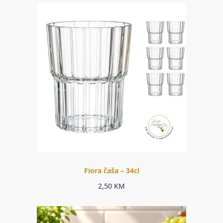
Fiora čaša – 34cl
2,50
KM