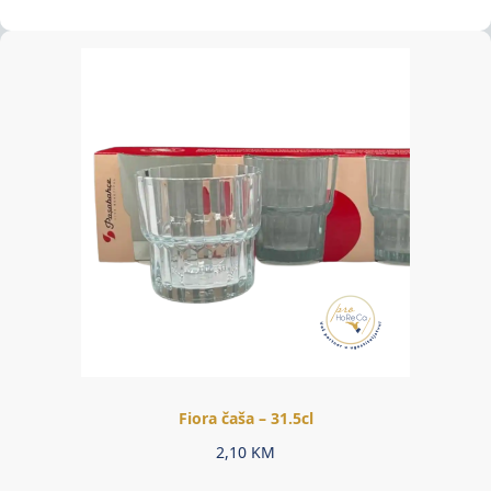
Fiora čaša – 31.5cl
2,10
KM