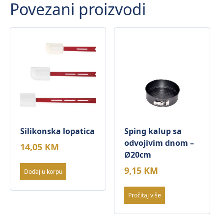
Povezani proizvodi
količina
Silikonska lopatica
Sping kalup sa
odvojivim dnom –
14,05
KM
Ø20cm
9,15
KM
Dodaj u korpu
Pročitaj više