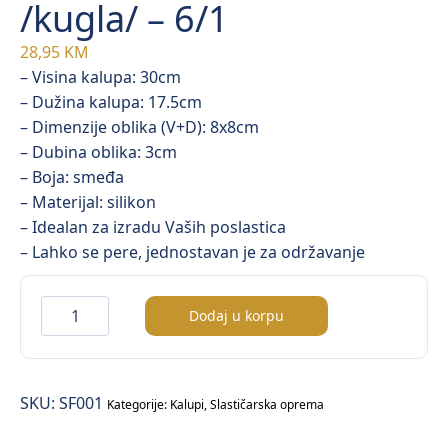
/kugla/ – 6/1
28,95
KM
– Visina kalupa: 30cm
– Dužina kalupa: 17.5cm
– Dimenzije oblika (V+D): 8x8cm
– Dubina oblika: 3cm
– Boja: smeđa
– Materijal: silikon
– Idealan za izradu Vaših poslastica
– Lahko se pere, jednostavan je za održavanje
Milton
Dodaj u korpu
silikonski
kalup
/kugla/
SKU:
SF001
–
Kategorije:
Kalupi
,
Slastičarska oprema
6/1