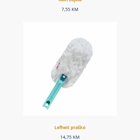
7,55
KM
Lefheit praško
14,75
KM