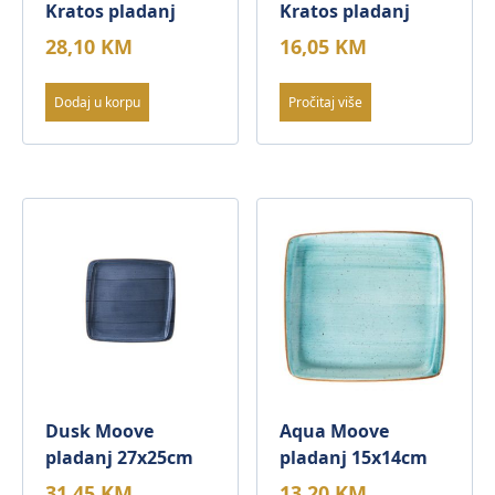
Kratos pladanj
Kratos pladanj
28,10
KM
16,05
KM
Dodaj u korpu
Pročitaj više
Dusk Moove
Aqua Moove
pladanj 27x25cm
pladanj 15x14cm
31,45
KM
13,20
KM