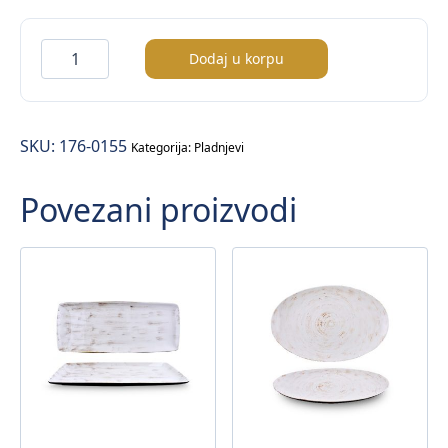
Monsul
Dodaj u korpu
pladanj
količina
SKU:
176-0155
Kategorija:
Pladnjevi
Povezani proizvodi