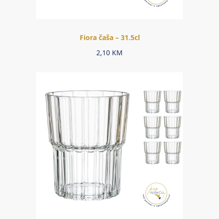
Fiora čaša – 31.5cl
2,10
KM