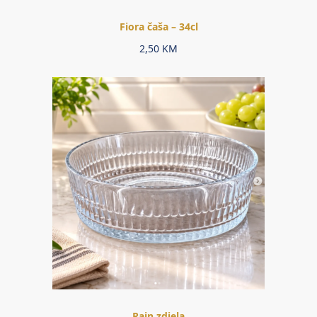
Fiora čaša – 34cl
2,50
KM
Rain zdjela