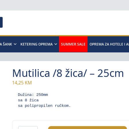
A ŠANK
KETERING OPREMA
SUMMER SALE
OPREMA ZA HOTELE I 
Mutilica /8 žica/ – 25cm
14,25
KM
Dužina: 250mm

sa 8 žica

sa polipropilen ručkom.