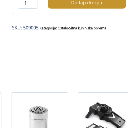
Mutilica
Dodaj u korpu
/8
žica/
–
SKU:
509005
25cm
Kategorija:
Ostalo-Sitna kuhinjska oprema
količina