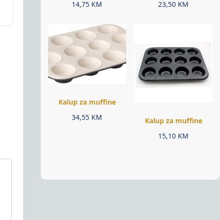
14,75
KM
23,50
KM
Kalup za muffine
34,55
KM
Kalup za muffine
15,10
KM