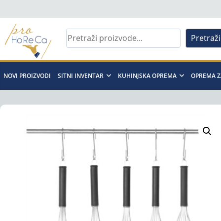
Skip
to
content
Pretraži
Pro
Horeca
NOVI PROIZVODI
SITNI INVENTAR
KUHINJSKA OPREMA
OPREMA Z
d.o.o
Pro
Horeca
d.o.o