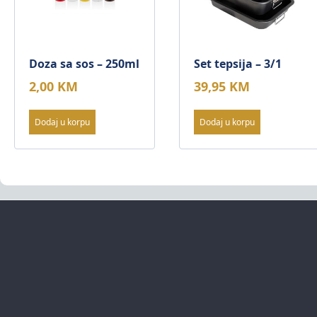
Doza sa sos – 250ml
Set tepsija – 3/1
2,00
KM
39,95
KM
Dodaj u korpu
Dodaj u korpu