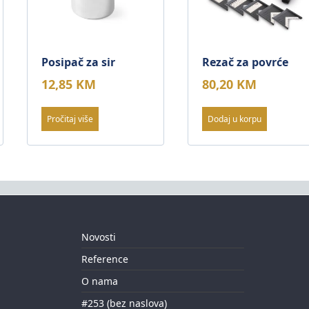
Posipač za sir
Rezač za povrće
12,85
KM
80,20
KM
Pročitaj više
Dodaj u korpu
Novosti
Reference
O nama
#253 (bez naslova)