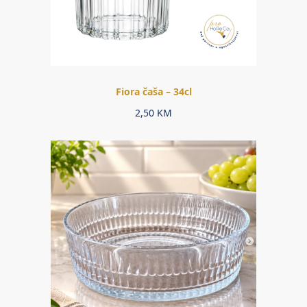
Fiora čaša – 34cl
2,50
KM