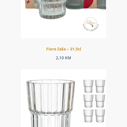
Fiora čaša – 31.5cl
2,10
KM