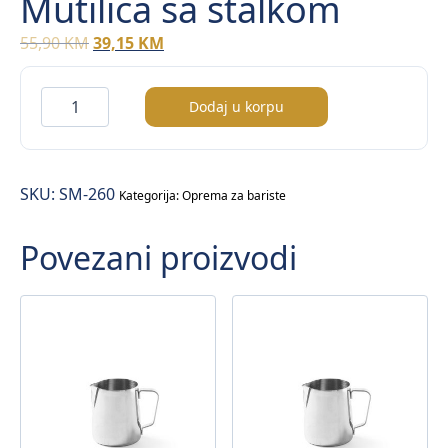
Mutilica sa stalkom
Original
Current
55,90
KM
39,15
KM
price
price
was:
is:
Mutilica
Dodaj u korpu
55,90 KM.
39,15 KM.
sa
stalkom
količina
SKU:
SM-260
Kategorija:
Oprema za bariste
Povezani proizvodi