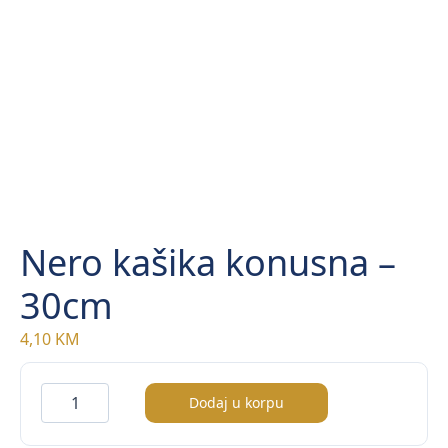
Nero kašika konusna –
30cm
4,10
KM
Nero
Dodaj u korpu
kašika
konusna