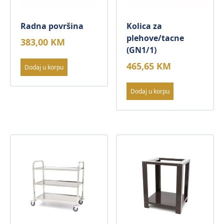
Radna površina
Kolica za
plehove/tacne
383,00
KM
(GN1/1)
465,65
KM
Dodaj u korpu
Dodaj u korpu