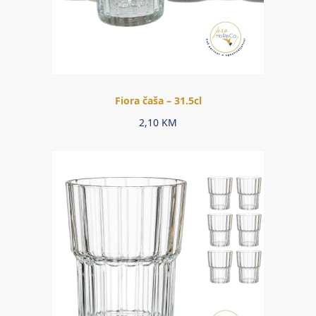
Fiora čaša – 31.5cl
2,10
KM