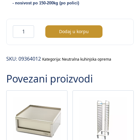
- nosivost po 150-200kg (po polici)
Neutralni
Dodaj u korpu
radni
stol
količina
SKU:
09364012
Kategorija:
Neutralna kuhinjska oprema
Povezani proizvodi