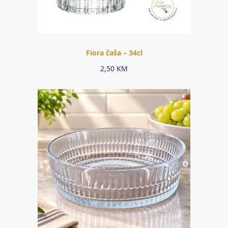
Fiora čaša – 34cl
2,50
KM