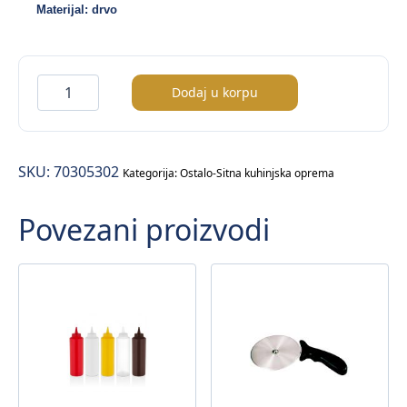
Materijal: drvo
Oklagija
Dodaj u korpu
sa
mehanizmom
količina
SKU:
70305302
Kategorija:
Ostalo-Sitna kuhinjska oprema
Povezani proizvodi