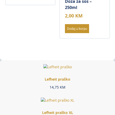
Doza za sos –
250ml
2,00
KM
Dodaj u korpu
Lefheit praško
14,75
KM
Lefheit praško XL