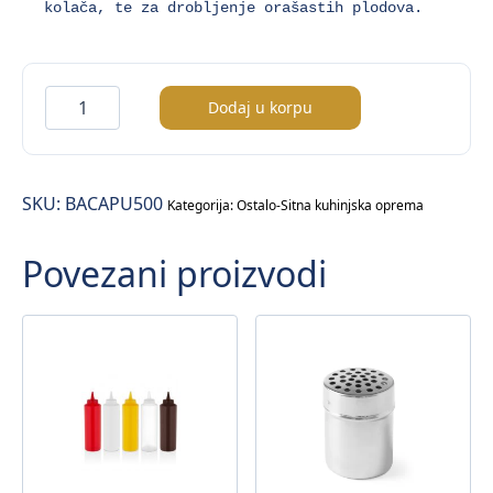
kolača, te za drobljenje orašastih plodova.
Omekšivač
Dodaj u korpu
za
meso
količina
SKU:
BACAPU500
Kategorija:
Ostalo-Sitna kuhinjska oprema
Povezani proizvodi