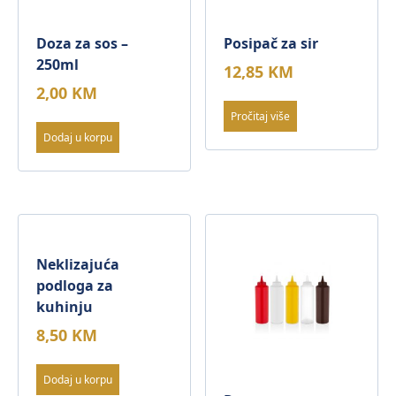
Doza za sos –
Posipač za sir
250ml
12,85
KM
2,00
KM
Pročitaj više
Dodaj u korpu
Neklizajuća
podloga za
kuhinju
8,50
KM
Dodaj u korpu