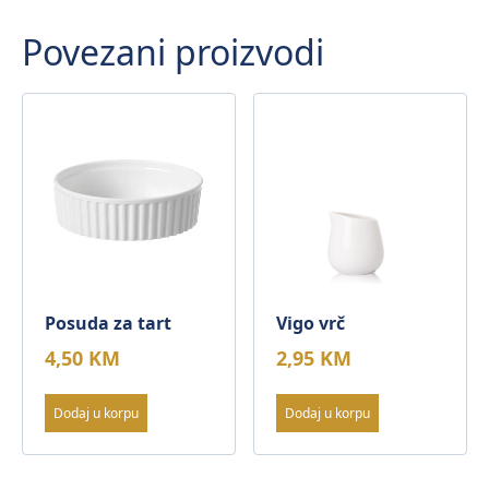
22cm
Povezani proizvodi
količina
Posuda za tart
Vigo vrč
4,50
KM
2,95
KM
Dodaj u korpu
Dodaj u korpu