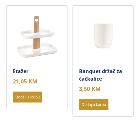
Etažer
Banquet držač za
čačkalice
21,05
KM
3,50
KM
Dodaj u korpu
Dodaj u korpu