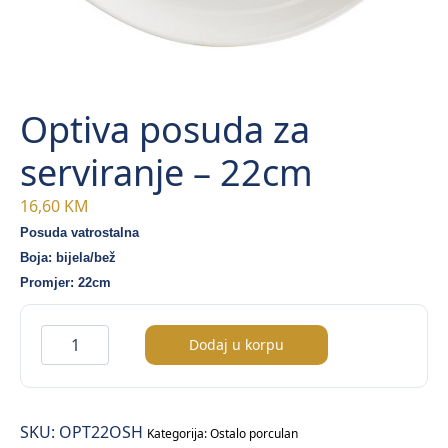
Optiva posuda za
serviranje – 22cm
16,60
KM
Posuda vatrostalna
Boja: bijela/bež
Promjer: 22cm
Optiva
Dodaj u korpu
posuda
za
serviranje
SKU:
OPT22OSH
–
Kategorija:
Ostalo porculan