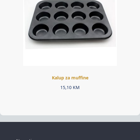
Kalup za muffine
15,10
KM