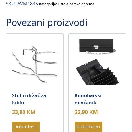
SKU:
AVM1835
Kategorija:
Ostala barska oprema
Povezani proizvodi
Stolni držač za
Konobarski
kiblu
novčanik
33,80
KM
22,90
KM
Dodaj u korpu
Dodaj u korpu