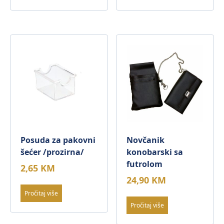
Posuda za pakovni
Novčanik
šećer /prozirna/
konobarski sa
futrolom
2,65
KM
24,90
KM
Pročitaj više
Pročitaj više