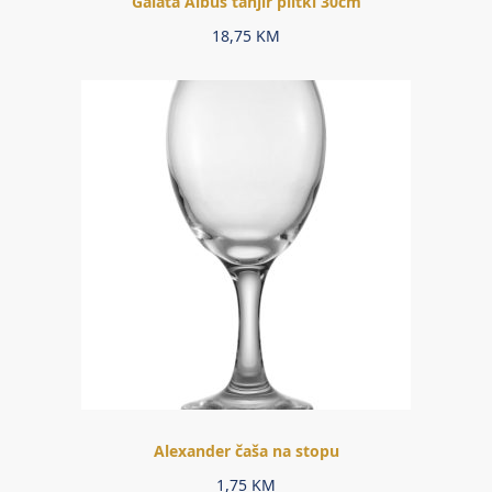
Galata Albus tanjir plitki 30cm
18,75
KM
Alexander čaša na stopu
1,75
KM