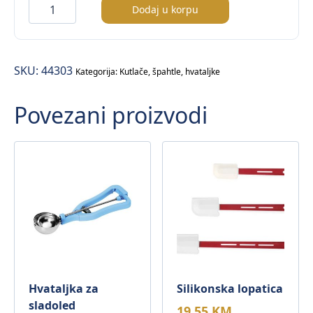
Oval
Dodaj u korpu
kašika
za
tjesteninu
SKU:
44303
–
Kategorija:
Kutlače, špahtle, hvataljke
30cm
Povezani proizvodi
količina
Hvataljka za
Silikonska lopatica
sladoled
19,55
KM